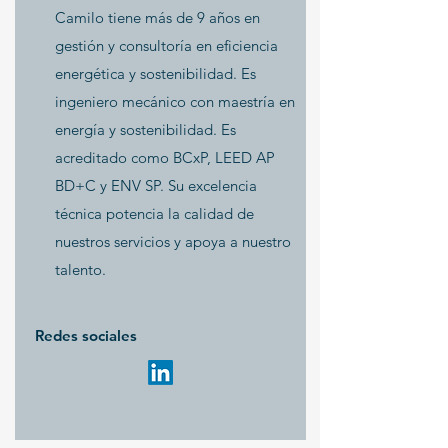
Camilo tiene más de 9 años en
gestión y consultoría en eficiencia
energética y sostenibilidad. Es
ingeniero mecánico con maestría en
energía y sostenibilidad. Es
acreditado como BCxP, LEED AP
BD+C y ENV SP. Su excelencia
técnica potencia la calidad de
nuestros servicios y apoya a nuestro
talento.
Redes sociales