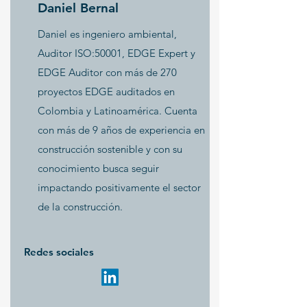
Daniel Bernal
Daniel es ingeniero ambiental,
Auditor ISO:50001, EDGE Expert y
EDGE Auditor con más de 270
proyectos EDGE auditados en
Colombia y Latinoamérica. Cuenta
con más de 9 años de experiencia en
construcción sostenible y con su
conocimiento busca seguir
impactando positivamente el sector
de la construcción.
Redes sociales