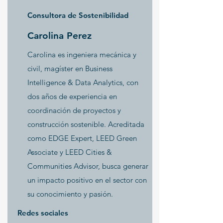
Consultora de Sostenibilidad
Carolina Perez
Carolina es ingeniera mecánica y
civil, magíster en Business
Intelligence & Data Analytics, con
dos años de experiencia en
coordinación de proyectos y
construcción sostenible. Acreditada
como EDGE Expert, LEED Green
Associate y LEED Cities &
Communities Advisor, busca generar
un impacto positivo en el sector con
su conocimiento y pasión.
Redes sociales